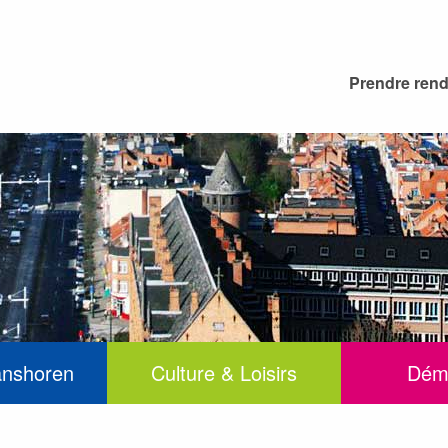
Prendre ren
anshoren
Culture & Loisirs
Dém