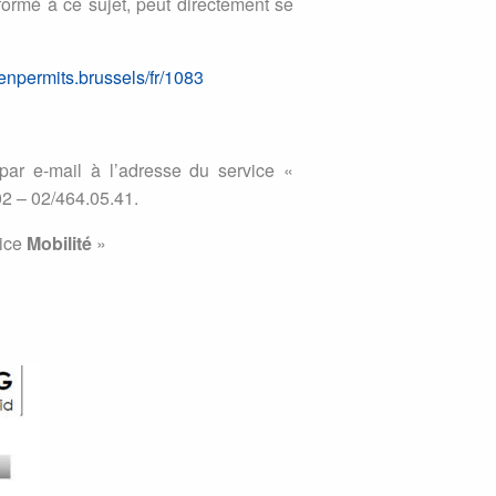
formé à ce sujet, peut directement se
penpermits.brussels/fr/1083
r e-mail à l’adresse du service «
02 – 02/464.05.41.
vice
Mobilité
»