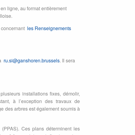
 en ligne, au format entièrement
loise.
n concernant
les Renseignements
 à
ru.si@ganshoren.brussels
. Il sera
lusieurs installations fixes, démolir,
stant, à l’exception des travaux de
ttage des arbres est également soumis à
ol (PPAS). Ces plans déterminent les