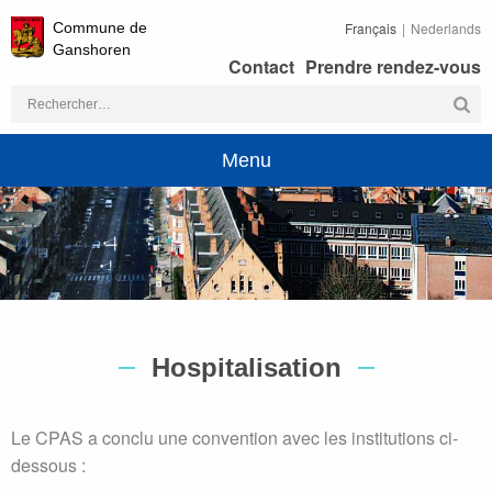
Commune de
Français
Nederlands
Ganshoren
Contact
Prendre rendez-vous
Rechercher :
Menu
Hospitalisation
Le CPAS a conclu une convention avec les institutions ci-
dessous :