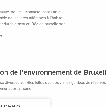
uite, neutre, impartiale, accessible,
ble de matières afférentes à l’habitat
ger durablement en Région bruxelloise :
s.
on de l’environnement de Bruxell
ise diverses activités telles que des visites guidées de réserves 
romenades à thème.
la C.E.B.O.