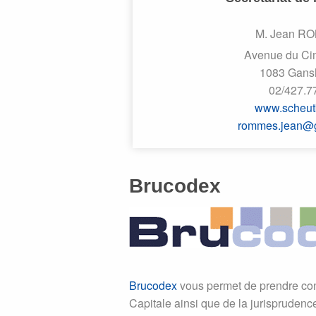
M. Jean R
Avenue du Cim
1083 Gans
02/427.7
www.scheut
rommes.jean@
Brucodex
Brucodex
vous permet de prendre con
Capitale ainsi que de la jurispruden