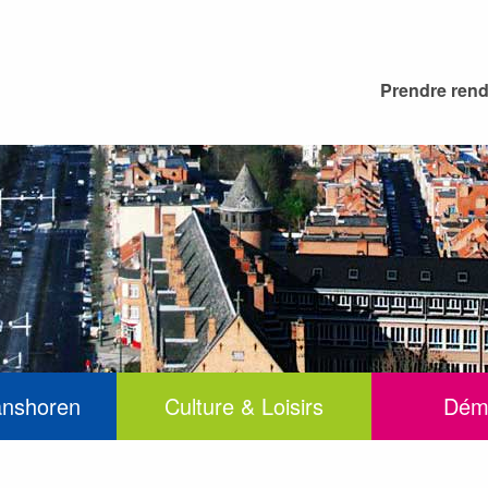
Prendre ren
anshoren
Culture & Loisirs
Dém