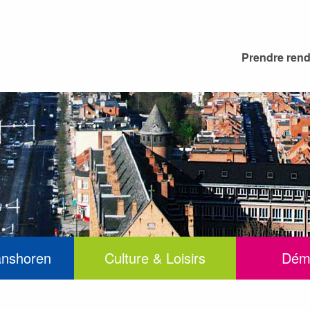
Prendre ren
anshoren
Culture & Loisirs
Dém