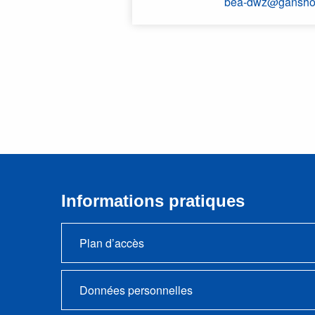
bea-dwz@ganshor
Informations pratiques
Plan d’accès
Données personnelles