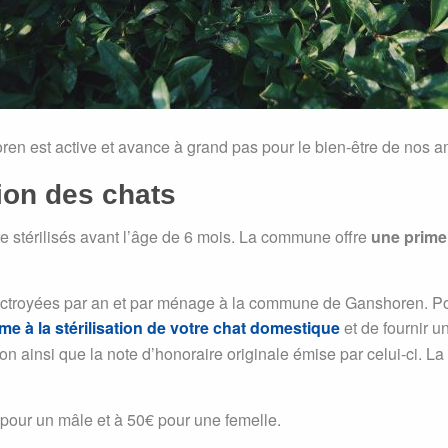
n est active et avance à grand pas pour le bien-être de nos a
tion des chats
tre stérilisés avant l’âge de 6 mois. La commune offre
une prime 
troyées par an et par ménage à la commune de Ganshoren. Pour l’
e à la stérilisation de votre chat domestique
et de fournir u
ation ainsi que la note d’honoraire originale émise par celui-ci. 
 pour un mâle et à 50€ pour une femelle.