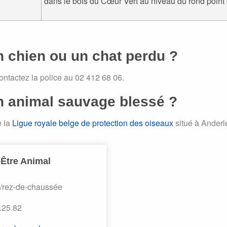
dans le bois du Cœur Vert au niveau du rond point d
n chien ou un chat perdu ?
ntactez la police au 02 412 68 06.
n animal sauvage blessé ?
e la
Ligue royale belge de protection des oiseaux
situé à Anderl
-Être Animal
1/rez-de-chaussée
0.25.82