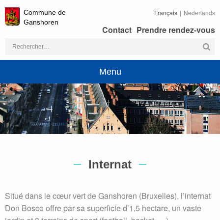
Commune de
Français
Nederlands
Ganshoren
Contact
Prendre rendez-vous
Rechercher :
Menu
Internat
Situé dans le cœur vert de Ganshoren (Bruxelles), l’internat
Don Bosco offre par sa superficie d’1,5 hectare, un vaste