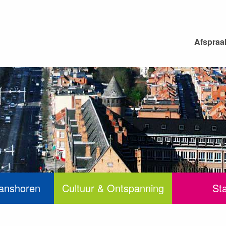
Afspraa
anshoren
Cultuur & Ontspanning
St