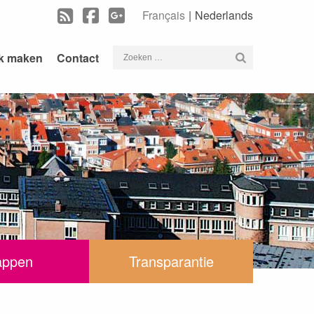
Français
Nederlands
Zoeken
k maken
Contact
naar:
appen
Transparantie