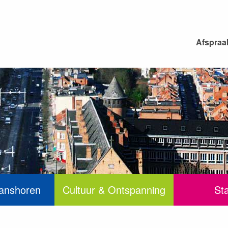
Afspraa
anshoren
Cultuur & Ontspanning
St