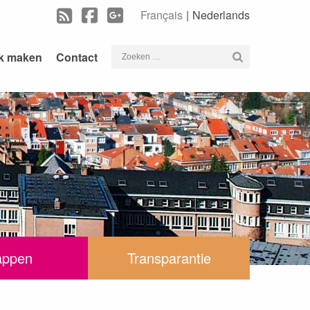
Français
Nederlands
Zoeken
k maken
Contact
naar:
appen
Transparantie