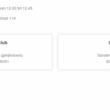
van 12.00 tot 12.45
traat 114
Club
(gelijkvloers)
Vander
90/91
02