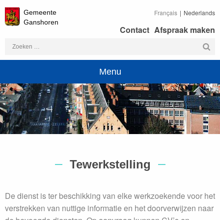
Gemeente
Français
Nederlands
Ganshoren
Contact
Afspraak maken
Zoeken
naar:
Menu
Tewerkstelling
De dienst is ter beschikking van elke werkzoekende voor het
verstrekken van nuttige informatie en het doorverwijzen naar