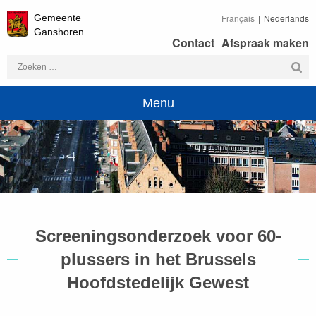
Gemeente
Français
Nederlands
Ganshoren
Contact
Afspraak maken
Zoeken
naar:
Menu
Screeningsonderzoek voor 60-
plussers in het Brussels
Hoofdstedelijk Gewest