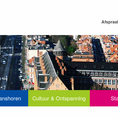
Afspraa
anshoren
Cultuur & Ontspanning
St