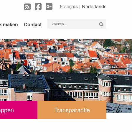
Français
Nederlands
Zoeken
k maken
Contact
naar:
appen
Transparantie