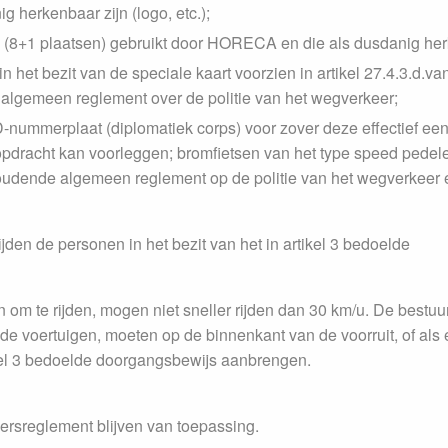
 herkenbaar zijn (logo, etc.);
 (8+1 plaatsen) gebruikt door HORECA en die als dusdanig herke
het bezit van de speciale kaart voorzien in artikel 27.4.3.d.van
algemeen reglement over de politie van het wegverkeer;
-nummerplaat (diplomatiek corps) voor zover deze effectief een
opdracht kan voorleggen; bromfietsen van het type speed pedele
oudende algemeen reglement op de politie van het wegverkeer 
jden de personen in het bezit van het in artikel 3 bedoelde
 om te rijden, mogen niet sneller rijden dan 30 km/u. De bestuu
de voertuigen, moeten op de binnenkant van de voorruit, of als e
tikel 3 bedoelde doorgangsbewijs aanbrengen.
ersreglement blijven van toepassing.