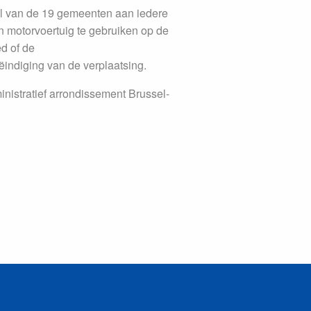
l van de 19 gemeenten aan iedere
n motorvoertuig te gebruiken op de
d of de
ëindiging van de verplaatsing.
nistratief arrondissement Brussel-