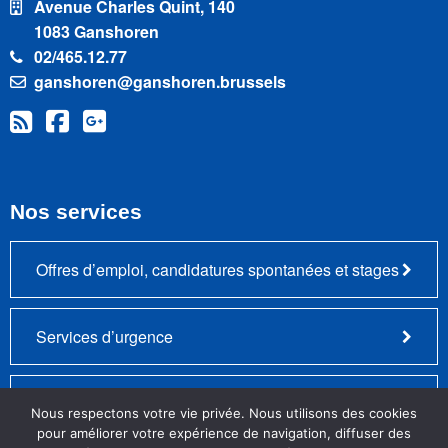
Avenue Charles Quint, 140
1083 Ganshoren
02/465.12.77
ganshoren@ganshoren.brussels
Nos services
Offres d’emploi, candidatures spontanées et stages
Services d’urgence
Plainte – Remarque positive ou négative
Nous respectons votre vie privée. Nous utilisons des cookies
pour améliorer votre expérience de navigation, diffuser des