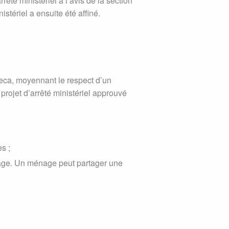
rêté ministériel à l’avis de la section
istériel a ensuite été affiné.
oreca, moyennant le respect d’un
projet d’arrêté ministériel approuvé
s ;
nage. Un ménage peut partager une