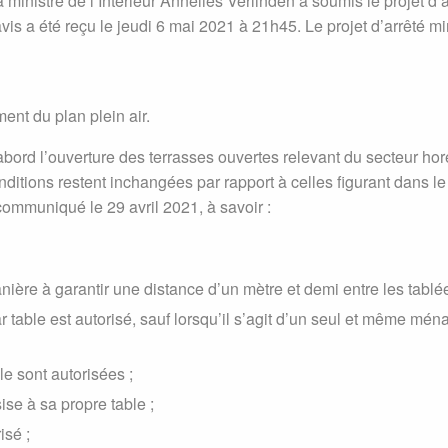
ministre de l’Intérieur Annelies Verlinden a soumis le projet d’ar
vis a été reçu le jeudi 6 mai 2021 à 21h45. Le projet d’arrêté min
ment du plan plein air.
d’abord l’ouverture des terrasses ouvertes relevant du secteur h
itions restent inchangées par rapport à celles figurant dans le 
communiqué le 29 avril 2021, à savoir :
ière à garantir une distance d’un mètre et demi entre les tablée
table est autorisé, sauf lorsqu’il s’agit d’un seul et même mé
e sont autorisées ;
se à sa propre table ;
isé ;