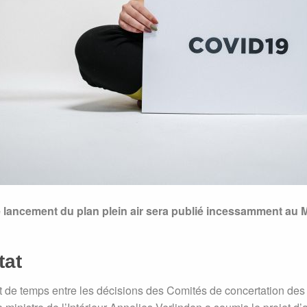
e lancement du plan plein air sera publié incessamment au 
tat
t de temps entre les décisions des Comités de concertation des 1