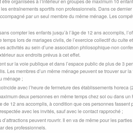
t être organisées à l’intérieur en groupes de maximum 10 enfan
r les entraînements sportifs non professionnels. Dans ce dernier
 accompagné par un seul membre du même ménage. Les compétit
 compter les enfants jusqu’à l’âge de 12 ans accomplis, l’officie
temps lors de mariages civils, de l’exercice collectif du culte et 
es activités au sein d’une association philosophique-non confe
térieur aux endroits prévus à cet effet.
nt sur la voie publique et dans l’espace public de plus de 3 pe
lis. Les membres d’un même ménage peuvent se trouver sur la 
 du ménage ;
 coïncide avec l’heure de fermeture des établissements horeca (
aximum deux personnes en même temps chez soi ou dans un h
âge de 12 ans accomplis, à condition que ces personnes fassen
 respectée avec les invités, sauf avec le contact rapproché ;
s d’attractions peuvent rouvrir. Il en va de même pour les partie
r des professionnels.