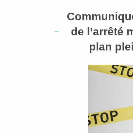
Communiqué 
de l’arrêté 
plan ple