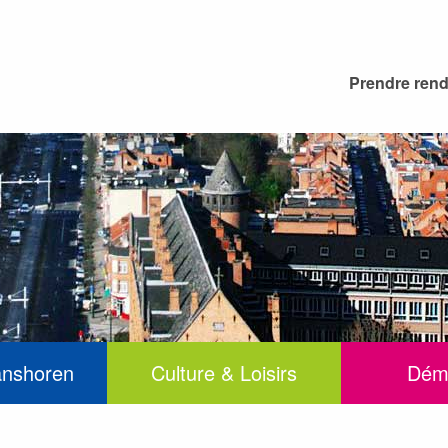
Prendre ren
anshoren
Culture & Loisirs
Dém