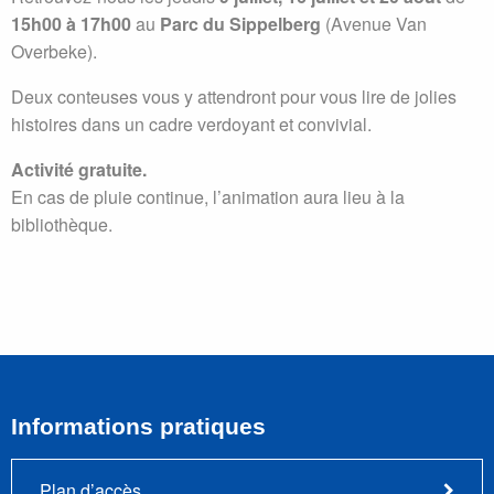
15h00 à 17h00
au
Parc du Sippelberg
(Avenue Van
Overbeke).
Deux conteuses vous y attendront pour vous lire de jolies
histoires dans un cadre verdoyant et convivial.
Activité gratuite.
En cas de pluie continue, l’animation aura lieu à la
bibliothèque.
Informations pratiques
Plan d’accès