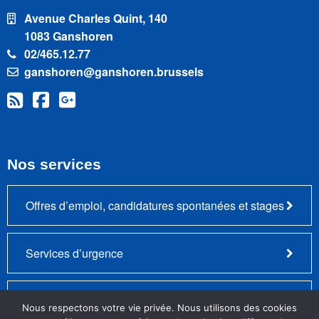
Avenue Charles Quint, 140
1083 Ganshoren
02/465.12.77
ganshoren@ganshoren.brussels
Nos services
Offres d’emploi, candidatures spontanées et stages
Services d’urgence
Plainte – Remarque positive ou négative
Nous respectons votre vie privée. Nous utilisons des cookies