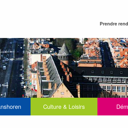
Prendre ren
anshoren
Culture & Loisirs
Dém