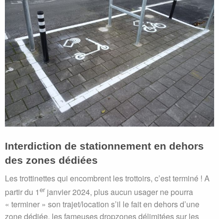
Interdiction de stationnement en dehors
des zones dédiées
Les trottinettes qui encombrent les trottoirs, c’est terminé ! A
er
partir du 1
janvier 2024, plus aucun usager ne pourra
« terminer » son trajet/location s’il le fait en dehors d’une
zone dédiée, les fameuses dropzones délimitées sur les