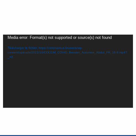
Lecteur
Media error: Format(s) not supported or source(s) not found
vidéo
Télécharger le fichier: https://coronavirus.brussels/wp-
content/uploads/2022/10/COCOM_COVID_Booster_Automne_Abdul_FR_16-9.mp4?
_=2