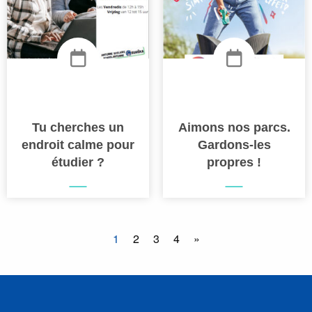
Tu cherches un
Aimons nos parcs.
endroit calme pour
Gardons-les
étudier ?
propres !
1
2
3
4
»