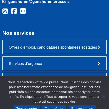
ganshoren@ganshoren.brussels
Nos services
Offres d’emploi, candidatures spontanées et stages
Services d’urgence
Plainte – Remarque positive ou négative
Nous respectons votre vie privée. Nous utilisons des cookies
pour améliorer votre expérience de navigation, diffuser des
publicités ou des contenus personnalisés et analyser notre
trafic. En cliquant sur « Tout accepter », vous consentez à
Copyright 2026 - Made by
UPartner
notre utilisation des cookies.
Mentions légales
Données personnelles
Tout accepter
Tout refuser
En savoir plus